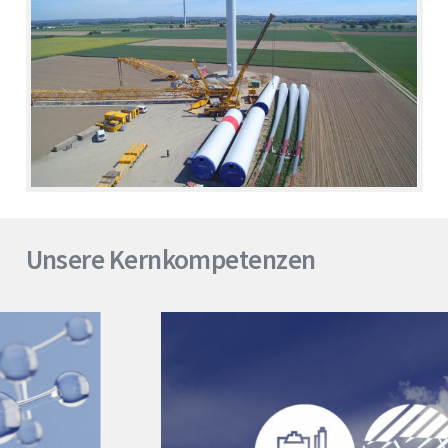
Unternehmen
Windenergie
Unsere Kernkompetenzen
Photovoltaik
Batteriespeicher
Wasserstoff
Quartiersentwicklung