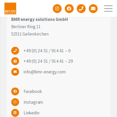
BMR energy solutions GmbH
Berliner Ring 11
52511 Geilenkirchen
+49 (0) 24 51 / 914 41 – 0
Unternehmen
+49 (0) 24 51 / 914 41 – 29
info@bmr-energy.com
Windenergie
Facebook
Photovoltaik
Instagram
Batteriespeicher
Linkedin