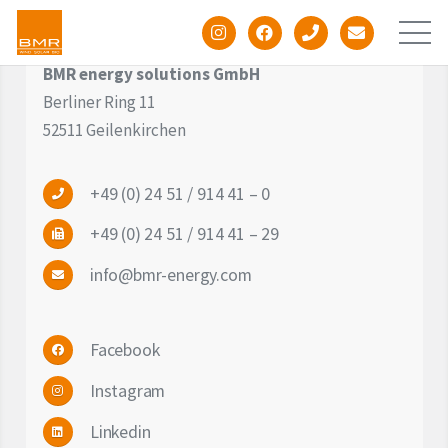
BMR energy solutions GmbH
Berliner Ring 11
52511 Geilenkirchen
+49 (0) 24 51 / 914 41 – 0
Unternehmen
+49 (0) 24 51 / 914 41 – 29
info@bmr-energy.com
Windenergie
Facebook
Photovoltaik
Instagram
Batteriespeicher
Linkedin