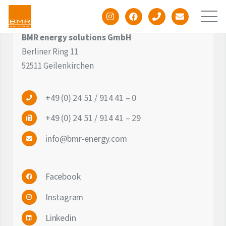
BMR energy solutions GmbH
Berliner Ring 11
52511 Geilenkirchen
+49 (0) 24 51 / 914 41 – 0
Unternehmen
+49 (0) 24 51 / 914 41 – 29
info@bmr-energy.com
Windenergie
Facebook
Photovoltaik
Instagram
Batteriespeicher
Linkedin