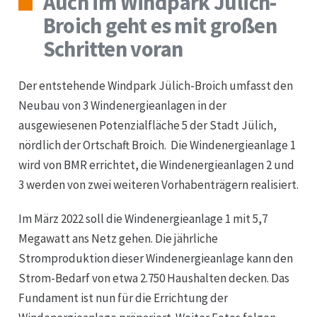
Auch im Windpark Jülich-
Broich geht es mit großen
Schritten voran
Unternehmen
Der entstehende Windpark Jülich-Broich umfasst den
Neubau von 3 Windenergieanlagen in der
Windenergie
ausgewiesenen Potenzialfläche 5 der Stadt Jülich,
nördlich der Ortschaft Broich. Die Windenergieanlage 1
Photovoltaik
wird von BMR errichtet, die Windenergieanlagen 2 und
3 werden von zwei weiteren Vorhabenträgern realisiert.
Batteriespeicher
Im März 2022 soll die Windenergieanlage 1 mit 5,7
Megawatt ans Netz gehen. Die jährliche
Wasserstoff
Stromproduktion dieser Windenergieanlage kann den
Strom-Bedarf von etwa 2.750 Haushalten decken. Das
Quartiersentwicklung
Fundament ist nun für die Errichtung der