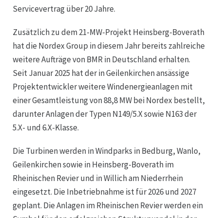
Servicevertrag über 20 Jahre.
Photovoltaik
Zusätzlich zu dem 21-MW-Projekt Heinsberg-Boverath
hat die Nordex Group in diesem Jahr bereits zahlreiche
Batteriespeicher
weitere Aufträge von BMR in Deutschland erhalten.
Seit Januar 2025 hat der in Geilenkirchen ansässige
Projektentwickler weitere Windenergieanlagen mit
Wasserstoff
einer Gesamtleistung von 88,8 MW bei Nordex bestellt,
darunter Anlagen der Typen N149/5.X sowie N163 der
Quartiersentwicklung
5.X- und 6.X-Klasse.
Aktuelles
Die Turbinen werden in Windparks in Bedburg, Wanlo,
Geilenkirchen sowie in Heinsberg-Boverath im
Kontakt
Rheinischen Revier und in Willich am Niederrhein
eingesetzt. Die Inbetriebnahme ist für 2026 und 2027
geplant. Die Anlagen im Rheinischen Revier werden ein