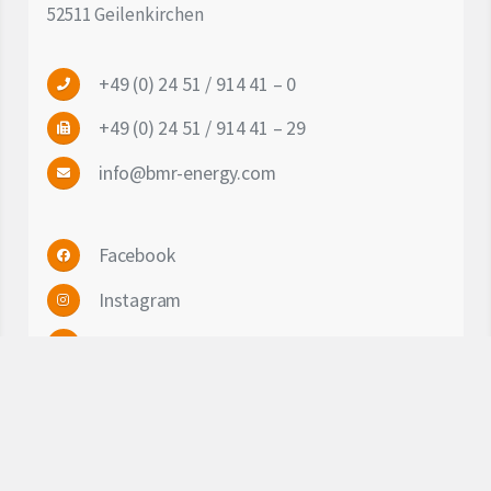
52511 Geilenkirchen
+49 (0) 24 51 / 914 41 – 0
+49 (0) 24 51 / 914 41 – 29
info@bmr-energy.com
Facebook
Instagram
Linkedin
keyboard_arrow_up