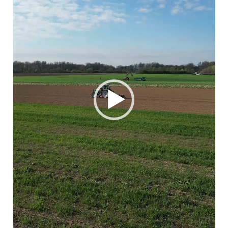
Unternehmen
Windenergie
Photovoltaik
Batteriespeicher
Wasserstoff
Quartiersentwicklung